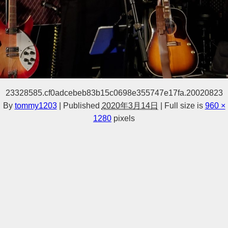
23328585.cf0adcebeb83b15c0698e355747e17fa.20020823
By
tommy1203
|
Published
2020年3月14日
|
Full size is
960 ×
1280
pixels