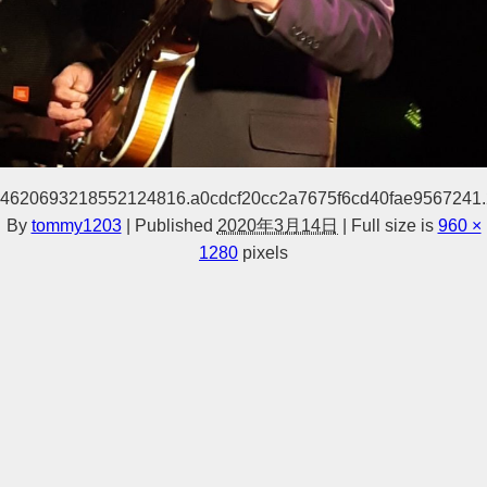
4620693218552124816.a0cdcf20cc2a7675f6cd40fae9567241
By
tommy1203
|
Published
2020年3月14日
|
Full size is
960 ×
1280
pixels