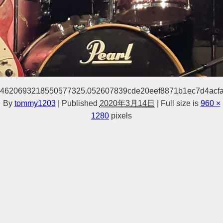
4620693218550577325.052607839cde20eef8871b1ec7d4acf
By
tommy1203
|
Published
2020年3月14日
|
Full size is
960 ×
1280
pixels