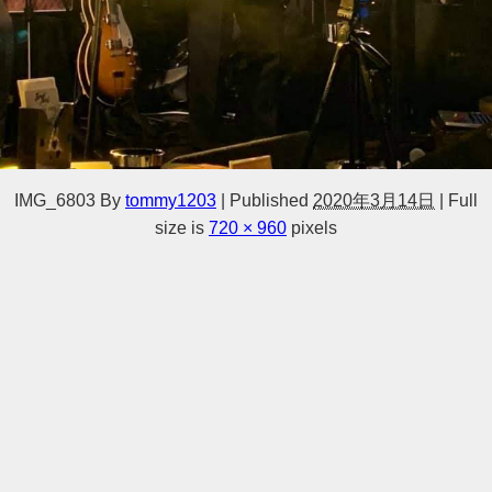
IMG_6803
By
tommy1203
|
Published
2020年3月14日
|
Full
size is
720 × 960
pixels