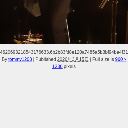
4620693218543176633.6b2b83fd8e120a7485a5b3bf94be4f31
By
tommy1203
|
Published
2020年3月15日
|
Full size is
960 ×
1280
pixels