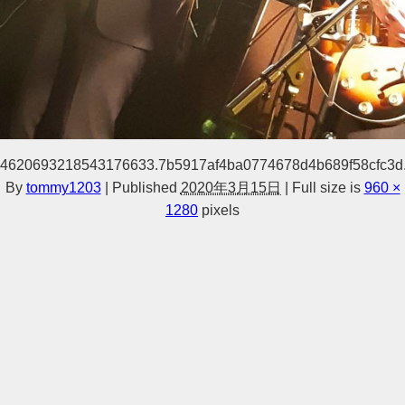
4620693218543176633.7b5917af4ba0774678d4b689f58cfc3d
By
tommy1203
|
Published
2020年3月15日
|
Full size is
960 ×
1280
pixels