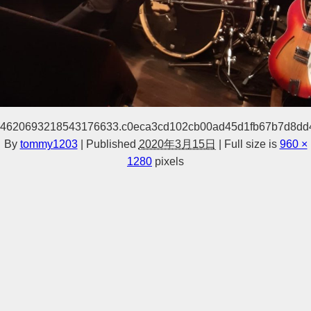
4620693218543176633.c0eca3cd102cb00ad45d1fb67b7d8dd
By
tommy1203
|
Published
2020年3月15日
|
Full size is
960 ×
1280
pixels