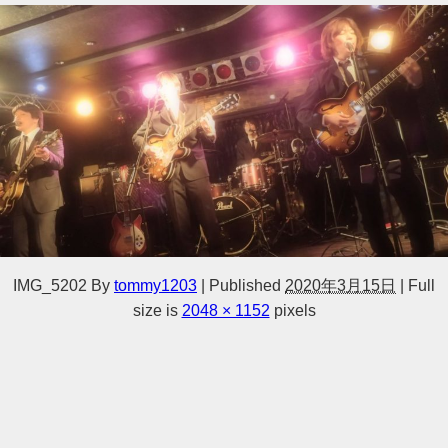
IMG_5202
By
tommy1203
|
Published
2020年3月15日
|
Full
size is
2048 × 1152
pixels