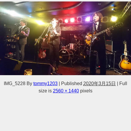
IMG_5228
By
tommy1203
|
Published
2020年3月15日
|
Full
size is
2560 × 1440
pixels