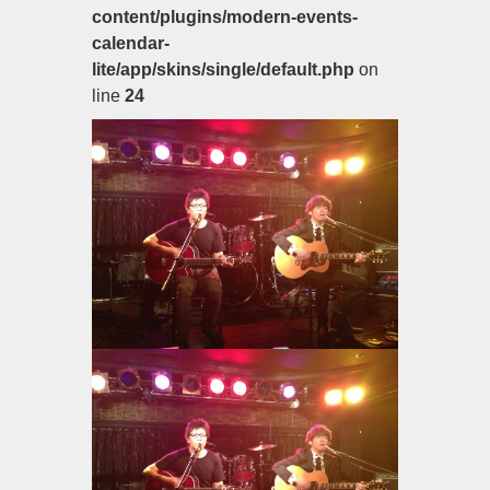
content/plugins/modern-events-
calendar-
lite/app/skins/single/default.php
on
line
24