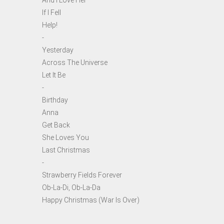
And I Love Her
If I Fell
Help!
-
Yesterday
Across The Universe
Let It Be
-
Birthday
Anna
Get Back
She Loves You
Last Christmas
-
Strawberry Fields Forever
Ob-La-Di, Ob-La-Da
Happy Christmas (War Is Over)