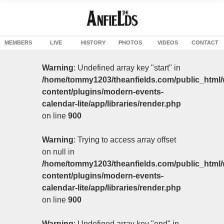
MEMBERS
LIVE
HISTORY
PHOTOS
VIDEOS
CONTACT
Warning
: Undefined array key "start" in
/home/tommy1203/theanfields.com/public_html/
content/plugins/modern-events-
calendar-lite/app/libraries/render.php
on line
900
Warning
: Trying to access array offset
on null in
/home/tommy1203/theanfields.com/public_html/
content/plugins/modern-events-
calendar-lite/app/libraries/render.php
on line
900
Warning
: Undefined array key "end" in