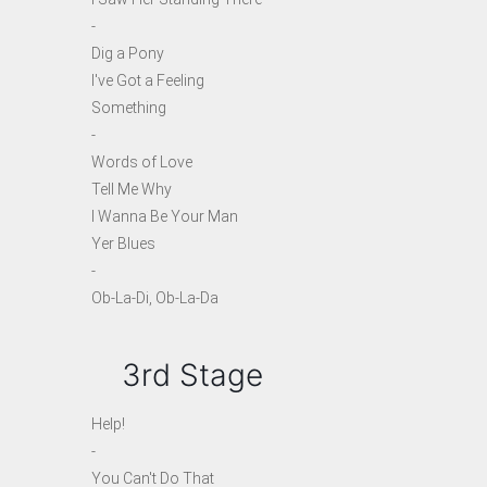
-
Dig a Pony
I've Got a Feeling
Something
-
Words of Love
Tell Me Why
I Wanna Be Your Man
Yer Blues
-
Ob-La-Di, Ob-La-Da
3rd Stage
Help!
-
You Can't Do That