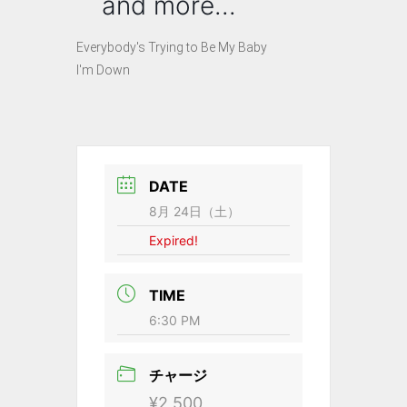
and more...
Everybody's Trying to Be My Baby
I'm Down
DATE
8月 24日（土）
Expired!
TIME
6:30 PM
チャージ
¥2,500