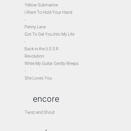
Yellow Submarine
I Want To Hold Your Hand
-
Penny Lane
Got To Get You Into My Life
-
Back in the U.S.S.R.
Revolution
While My Guitar Gently Weeps
-
She Loves You
encore
Twist and Shout