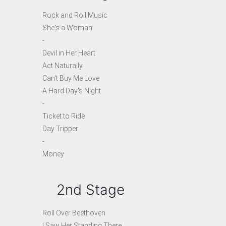
Rock and Roll Music
She's a Woman
-
Devil in Her Heart
Act Naturally
Can't Buy Me Love
A Hard Day's Night
-
Ticket to Ride
Day Tripper
-
Money
2nd Stage
Roll Over Beethoven
I Saw Her Standing There