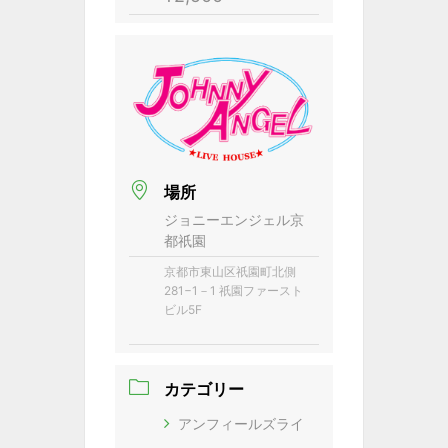
場所
ジョニーエンジェル京
都祇園
京都市東山区祇園町北側
281−1－1 祇園ファースト
ビル5F
カテゴリー
アンフィールズライ