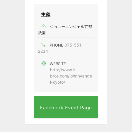
主催
ジョニーエンジェル京都
祇園
075-551-
PHONE
2234
WEBSITE
http://www.lr-
bros.com/johnnyange
l-kyoto/
Facebook Event Page