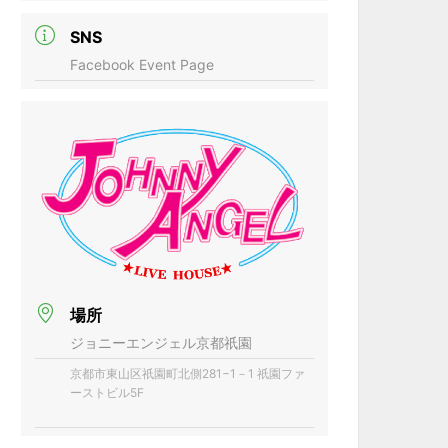
SNS
Facebook Event Page
場所
ジョニーエンジェル京都祇園
京都市東山区祇園町北側281−1－1 祇園ファ
ーストビル5F