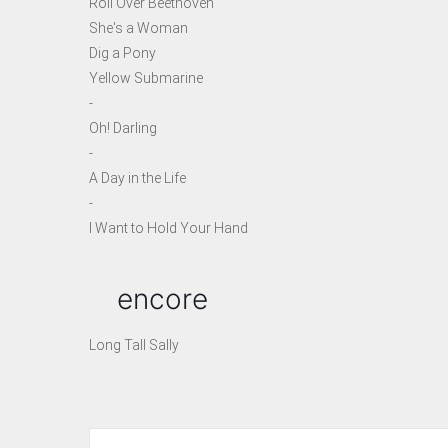
Roll Over Beethoven
She's a Woman
Dig a Pony
Yellow Submarine
-
Oh! Darling
-
A Day in the Life
-
I Want to Hold Your Hand
encore
Long Tall Sally