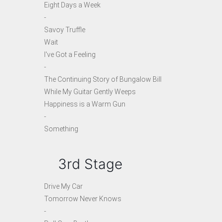
Eight Days a Week
-
Savoy Truffle
Wait
I've Got a Feeling
-
The Continuing Story of Bungalow Bill
While My Guitar Gently Weeps
Happiness is a Warm Gun
-
Something
3rd Stage
Drive My Car
Tomorrow Never Knows
-