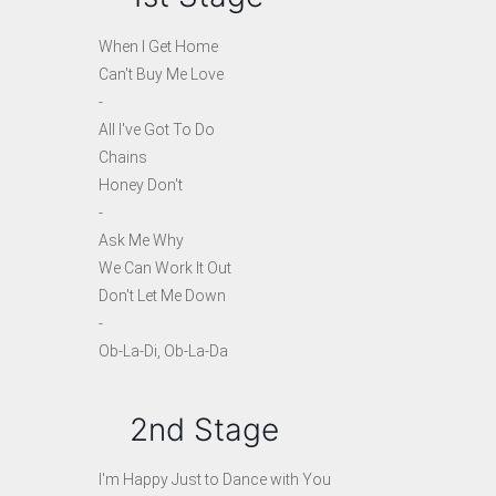
When I Get Home
Can't Buy Me Love
-
All I've Got To Do
Chains
Honey Don't
-
Ask Me Why
We Can Work It Out
Don't Let Me Down
-
Ob-La-Di, Ob-La-Da
2nd Stage
I'm Happy Just to Dance with You