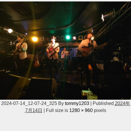
2024-07-14_12-07-24_325
By
tommy1203
|
Published
2024年
7月14日
|
Full size is
1280 × 960
pixels