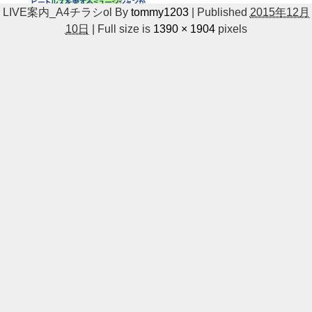
LIVE案内_A4チラシol
By
tommy1203
|
Published
2015年12月
10日
|
Full size is
1390 × 1904
pixels